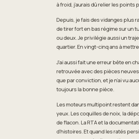
à froid, j’aurais dû relier les point
Depuis, je fais des vidanges plus r
de tirer fort en bas régime sur un t
ou deux. Je privilégie aussi un traj
quartier. En vingt-cinq ans à mettr
J’ai aussi fait une erreur bête en c
retrouvée avec des pièces neuves sur
que par conviction, et je n’ai vu 
toujours la bonne pièce.
Les moteurs multipoint restent dan
yeux. Les coquilles de noix, la dép
de flacon. La RTA et la documentat
d’histoires. Et quand les ratés persi