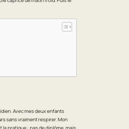
le caprice de matin froid. Puis le
otidien. Avec mes deux enfants
ours sans vraiment respirer. Mon
t la pratique : pas de diplôme, mais