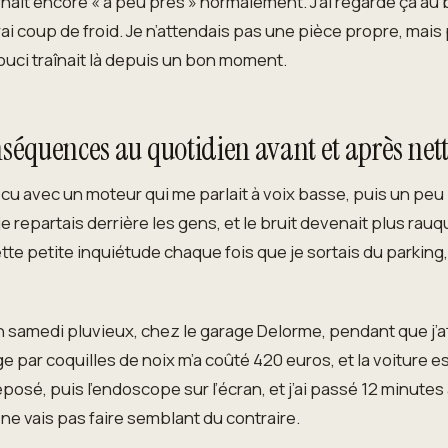
nait encore « à peu près » normalement. J’ai regardé ça au 
vrai coup de froid. Je n’attendais pas une pièce propre, ma
souci traînait là depuis un bon moment.
nséquences au quotidien avant et après ne
cu avec un moteur qui me parlait à voix basse, puis un peu pl
je repartais derrière les gens, et le bruit devenait plus rauqu
tte petite inquiétude chaque fois que je sortais du parking,
un samedi pluvieux, chez le garage Delorme, pendant que j’a
 par coquilles de noix m’a coûté 420 euros, et la voiture e
posé, puis l’endoscope sur l’écran, et j’ai passé 12 minute
e ne vais pas faire semblant du contraire.