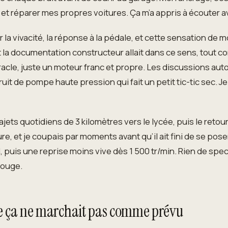
 et réparer mes propres voitures. Ça m’a appris à écouter 
ur la vivacité, la réponse à la pédale, et cette sensation de m
 la documentation constructeur allait dans ce sens, tout co
iracle, juste un moteur franc et propre. Les discussions au
it de pompe haute pression qui fait un petit tic-tic sec. Je
jets quotidiens de 3 kilomètres vers le lycée, puis le retou
e, et je coupais par moments avant qu’il ait fini de se pos
oid, puis une reprise moins vive dès 1 500 tr/min. Rien de sp
rouge.
que ça ne marchait pas comme prévu