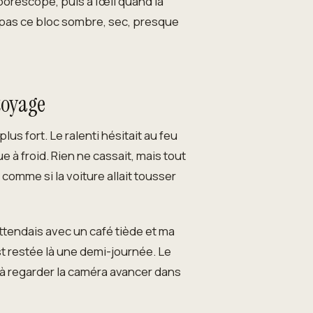
borescope, puis à l’œil quand la
is pas ce bloc sombre, sec, presque
ttoyage
us fort. Le ralenti hésitait au feu
e à froid. Rien ne cassait, mais tout
 comme si la voiture allait tousser
ttendais avec un café tiède et ma
st restée là une demi-journée. Le
s à regarder la caméra avancer dans