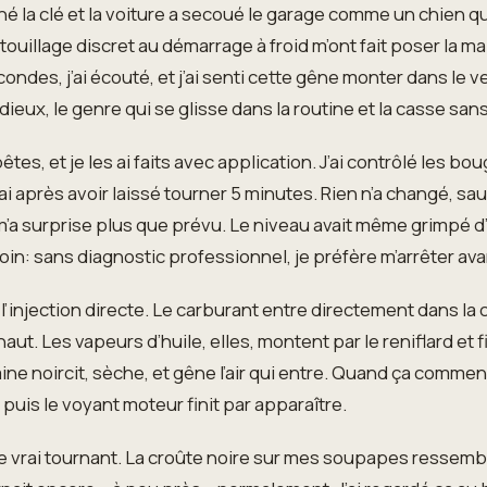
urné la clé et la voiture a secoué le garage comme un chien qu
ouillage discret au démarrage à froid m’ont fait poser la mai
ondes, j’ai écouté, et j’ai senti cette gêne monter dans le v
eux, le genre qui se glisse dans la routine et la casse sans
es, et je les ai faits avec application. J’ai contrôlé les bou
ai après avoir laissé tourner 5 minutes. Rien n’a changé, sau
 m’a surprise plus que prévu. Le niveau avait même grimpé d’u
loin: sans diagnostic professionnel, je préfère m’arrêter av
de l’injection directe. Le carburant entre directement dans 
-haut. Les vapeurs d’huile, elles, montent par le reniflard et
amine noircit, sèche, et gêne l’air qui entre. Quand ça comm
puis le voyant moteur finit par apparaître.
e vrai tournant. La croûte noire sur mes soupapes ressembla