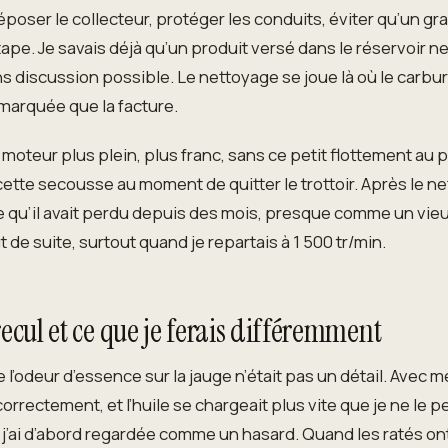
u déposer le collecteur, protéger les conduits, éviter qu’un g
ape. Je savais déjà qu’un produit versé dans le réservoir ne 
ans discussion possible. Le nettoyage se joue là où le carbur
 marquée que la facture.
n moteur plus plein, plus franc, sans ce petit flottement au 
 cette secousse au moment de quitter le trottoir. Après le n
le qu’il avait perdu depuis des mois, presque comme un vieu
out de suite, surtout quand je repartais à 1 500 tr/min.
 recul et ce que je ferais différemment
l’odeur d’essence sur la jauge n’était pas un détail. Avec me
correctement, et l’huile se chargeait plus vite que je ne le p
e j’ai d’abord regardée comme un hasard. Quand les ratés 