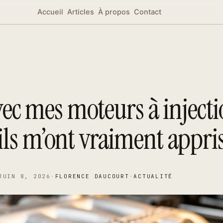
Accueil
Articles
À propos
Contact
vec mes moteurs à injecti
ils m’ont vraiment appri
JUIN 8, 2026
·
FLORENCE DAUCOURT
·
ACTUALITÉ