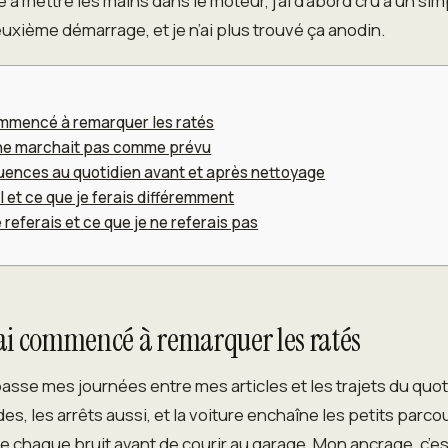
à mettre les mains dans le moteur, j’ai d’abord cru à un simp
euxième démarrage, et je n’ai plus trouvé ça anodin.
commencé à remarquer les ratés
a ne marchait pas comme prévu
uences au quotidien avant et après nettoyage
ul et ce que je ferais différemment
 referais et ce que je ne referais pas
’ai commencé à remarquer les ratés
je passe mes journées entre mes articles et les trajets du qu
es, les arrêts aussi, et la voiture enchaîne les petits parc
lle chaque bruit avant de courir au garage. Mon ancrage, c’es