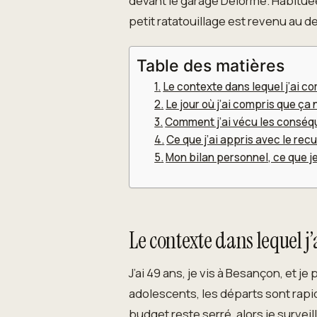
devant le garage Delorme. Habituée 
petit ratatouillage est revenu au d
Table des matières
Le contexte dans lequel j’ai 
Le jour où j’ai compris que ç
Comment j’ai vécu les conséq
Ce que j’ai appris avec le rec
Mon bilan personnel, ce que je
Le contexte dans lequel j
J’ai 49 ans, je vis à Besançon, et 
adolescents, les départs sont rapid
budget reste serré, alors je survei