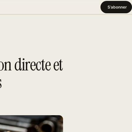
S’abonner
on directe et
s