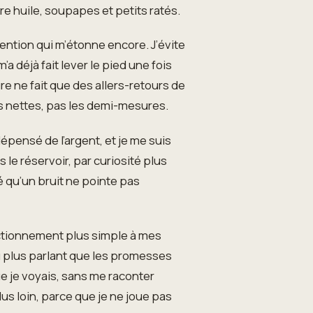
ntre huile, soupapes et petits ratés.
tention qui m’étonne encore. J’évite
’a déjà fait lever le pied une fois
ure ne fait que des allers-retours de
des nettes, pas les demi-mesures.
dépensé de l’argent, et je me suis
 le réservoir, par curiosité plus
é qu’un bruit ne pointe pas
nctionnement plus simple à mes
ru plus parlant que les promesses
e je voyais, sans me raconter
plus loin, parce que je ne joue pas