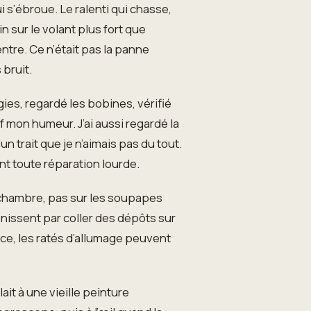
i s’ébroue. Le ralenti qui chasse,
n sur le volant plus fort que
entre. Ce n’était pas la panne
 bruit.
gies, regardé les bobines, vérifié
f mon humeur. J’ai aussi regardé la
n trait que je n’aimais pas du tout.
ant toute réparation lourde.
la chambre, pas sur les soupapes
 finissent par coller des dépôts sur
ence, les ratés d’allumage peuvent
it à une vieille peinture