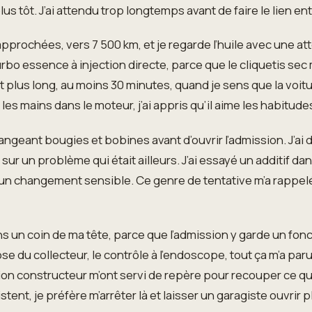
s plus tôt. J’ai attendu trop longtemps avant de faire le lien e
approchées, vers 7 500 km, et je regarde l’huile avec une at
urbo essence à injection directe, parce que le cliquetis sec m
et plus long, au moins 30 minutes, quand je sens que la voit
e les mains dans le moteur, j’ai appris qu’il aime les habitu
hangeant bougies et bobines avant d’ouvrir l’admission. J’ai 
 un problème qui était ailleurs. J’ai essayé un additif dans
aucun changement sensible. Ce genre de tentative m’a rappel
s un coin de ma tête, parce que l’admission y garde un fo
ose du collecteur, le contrôle à l’endoscope, tout ça m’a pa
ion constructeur m’ont servi de repère pour recouper ce qu
stent, je préfère m’arrêter là et laisser un garagiste ouvrir 